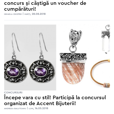
concurs și câștigă un voucher de
cumpărături!
mihaela onofrei | marţi, 28.08.2018
CONCURSURI
Începe vara cu stil! Participă la concursul
organizat de Accent Bijuterii!
andreea baluteanu | luni, 14.05.2018