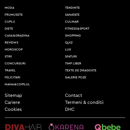
moda
tendinte
frumusete
sanatate
cuplu
culinar
diete
fitness & sport
casa & gradina
shopping
reviews
quiz
horoscop
lux
stiri
sfaturi
concursuri
timp liber
travel
texte de dragoste
felicitari
galerie poze
mama & copilul
Sitemap
Contact
Cariere
Termeni & conditii
Cookies
DHC