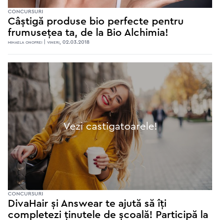
CONCURSURI
Câștigă produse bio perfecte pentru
frumusețea ta, de la Bio Alchimia!
mihaela onofrei | vineri, 02.03.2018
Vezi castigatoarele!
CONCURSURI
DivaHair și Answear te ajută să îți
completezi ținutele de școală! Participă la