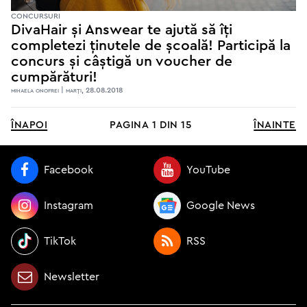
CONCURSURI
DivaHair și Answear te ajută să îți
completezi ținutele de școală! Participă la
concurs și câștigă un voucher de
cumpărături!
mihaela onofrei | marţi, 28.08.2018
înapoi
pagina
1
din
15
înainte
Facebook
YouTube
Instagram
Google News
TikTok
RSS
Newsletter