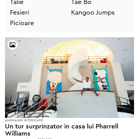
Talie
Tae Bo
Fesieri
Kangoo Jumps
Picioare
AMENAJARI INTERIOARE
Un tur surprinzator in casa lui Pharrell
Williams