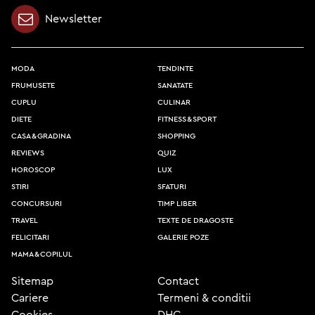
Newsletter
moda
tendinte
frumusete
sanatate
cuplu
culinar
diete
fitness & sport
casa & gradina
shopping
reviews
quiz
horoscop
lux
stiri
sfaturi
concursuri
timp liber
travel
texte de dragoste
felicitari
galerie poze
mama & copilul
Sitemap
Contact
Cariere
Termeni & conditii
Cookies
DHC