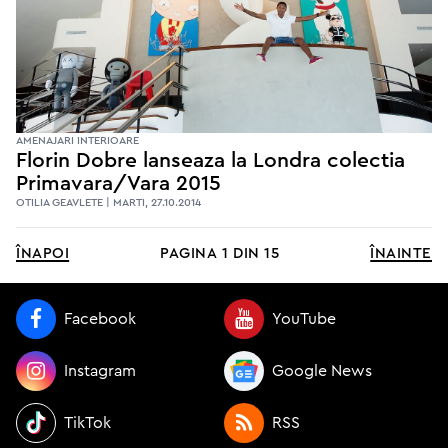
AMENAJARI INTERIOARE
Florin Dobre lanseaza la Londra colectia
Primavara/Vara 2015
OTILIA GEAVLETE | MARTI, 27.10.2014
înapoi
pagina
1
din
15
înainte
Facebook
YouTube
Instagram
Google News
TikTok
RSS