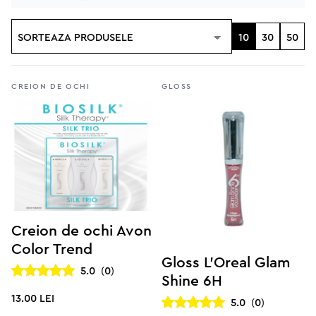
10
30
50
Creion de ochi
Gloss
Creion de ochi Avon
Color Trend
Gloss L’Oreal Glam
5.0
(
0
)
Shine 6H
13.00 lei
5.0
(
0
)