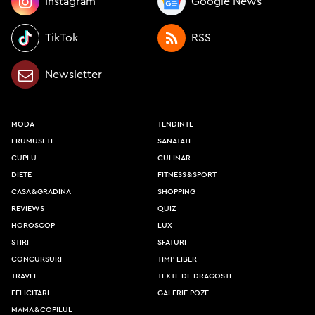
Instagram
Google News
TikTok
RSS
Newsletter
moda
tendinte
frumusete
sanatate
cuplu
culinar
diete
fitness & sport
casa & gradina
shopping
reviews
quiz
horoscop
lux
stiri
sfaturi
concursuri
timp liber
travel
texte de dragoste
felicitari
galerie poze
mama & copilul