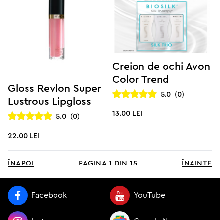
Creion de ochi Avon
Color Trend
Gloss Revlon Super
5.0
(
0
)
Lustrous Lipgloss
13.00 lei
5.0
(
0
)
22.00 lei
înapoi
pagina
1
din
15
înainte
Facebook
YouTube