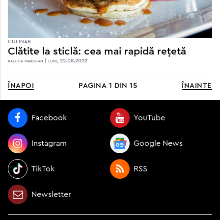
CULINAR
Clătite la sticlă: cea mai rapidă rețetă
raluca margean | luni, 22.08.2022
înapoi
pagina
1
din
15
înainte
Facebook
YouTube
Instagram
Google News
TikTok
RSS
Newsletter