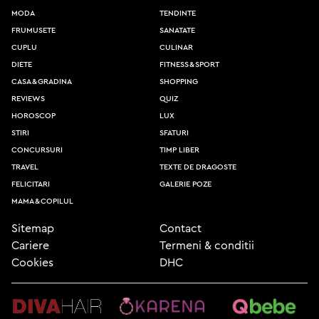
moda
tendinte
frumusete
sanatate
cuplu
culinar
diete
fitness & sport
casa & gradina
shopping
reviews
quiz
horoscop
lux
stiri
sfaturi
concursuri
timp liber
travel
texte de dragoste
felicitari
galerie poze
mama & copilul
Sitemap
Contact
Cariere
Termeni & conditii
Cookies
DHC