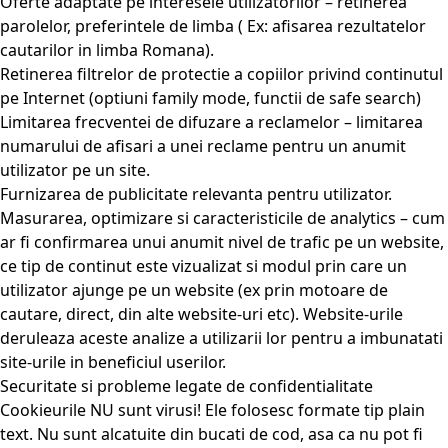
Oferte adaptate pe interesele utilizatorilor – retinerea
parolelor, preferintele de limba ( Ex: afisarea rezultatelor
cautarilor in limba Romana).
Retinerea filtrelor de protectie a copiilor privind continutul
pe Internet (optiuni family mode, functii de safe search)
Limitarea frecventei de difuzare a reclamelor – limitarea
numarului de afisari a unei reclame pentru un anumit
utilizator pe un site.
Furnizarea de publicitate relevanta pentru utilizator.
Masurarea, optimizare si caracteristicile de analytics – cum
ar fi confirmarea unui anumit nivel de trafic pe un website,
ce tip de continut este vizualizat si modul prin care un
utilizator ajunge pe un website (ex prin motoare de
cautare, direct, din alte website-uri etc). Website-urile
deruleaza aceste analize a utilizarii lor pentru a imbunatati
site-urile in beneficiul userilor.
Securitate si probleme legate de confidentialitate
Cookieurile NU sunt virusi! Ele folosesc formate tip plain
text. Nu sunt alcatuite din bucati de cod, asa ca nu pot fi