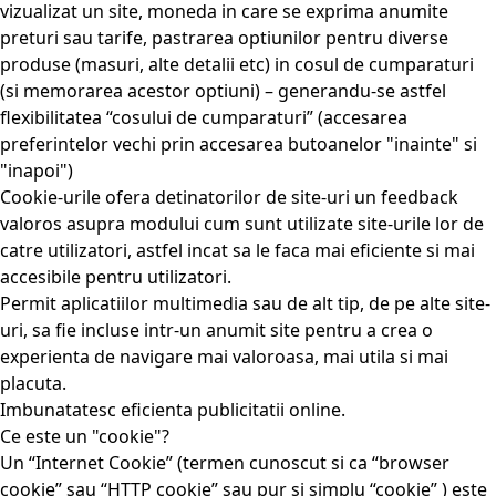
vizualizat un site, moneda in care se exprima anumite
preturi sau tarife, pastrarea optiunilor pentru diverse
produse (masuri, alte detalii etc) in cosul de cumparaturi
(si memorarea acestor optiuni) – generandu-se astfel
flexibilitatea “cosului de cumparaturi” (accesarea
preferintelor vechi prin accesarea butoanelor "inainte" si
"inapoi")
Cookie-urile ofera detinatorilor de site-uri un feedback
valoros asupra modului cum sunt utilizate site-urile lor de
catre utilizatori, astfel incat sa le faca mai eficiente si mai
accesibile pentru utilizatori.
Permit aplicatiilor multimedia sau de alt tip, de pe alte site-
uri, sa fie incluse intr-un anumit site pentru a crea o
experienta de navigare mai valoroasa, mai utila si mai
placuta.
Imbunatatesc eficienta publicitatii online.
Ce este un "cookie"?
Un “Internet Cookie” (termen cunoscut si ca “browser
cookie” sau “HTTP cookie” sau pur si simplu “cookie” ) este