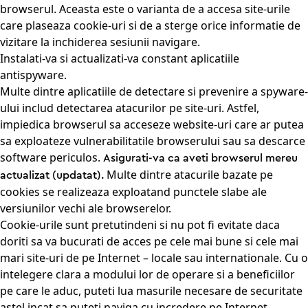
browserul. Aceasta este o varianta de a accesa site-urile
care plaseaza cookie-uri si de a sterge orice informatie de
vizitare la inchiderea sesiunii navigare.
Instalati-va si actualizati-va constant aplicatiile
antispyware.
Multe dintre aplicatiile de detectare si prevenire a spyware-
ului includ detectarea atacurilor pe site-uri. Astfel,
impiedica browserul sa acceseze website-uri care ar putea
sa exploateze vulnerabilitatile browserului sau sa descarce
software periculos.
Asigurati-va ca aveti browserul mereu
Multe dintre atacurile bazate pe
actualizat (updatat).
cookies se realizeaza exploatand punctele slabe ale
versiunilor vechi ale browserelor.
Cookie-urile sunt pretutindeni si nu pot fi evitate daca
doriti sa va bucurati de acces pe cele mai bune si cele mai
mari site-uri de pe Internet – locale sau internationale. Cu o
intelegere clara a modului lor de operare si a beneficiilor
pe care le aduc, puteti lua masurile necesare de securitate
astel incat sa puteti naviga cu incredere pe Internet.