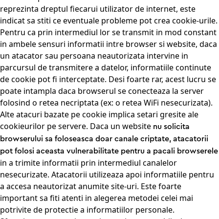
reprezinta dreptul fiecarui utilizator de internet, este
indicat sa stiti ce eventuale probleme pot crea cookie-urile.
Pentru ca prin intermediul lor se transmit in mod constant
in ambele sensuri informatii intre browser si website, daca
un atacator sau persoana neautorizata intervine in
parcursul de transmitere a datelor, informatiile continute
de cookie pot fi interceptate. Desi foarte rar, acest lucru se
poate intampla daca browserul se conecteaza la server
folosind o retea necriptata (ex: o retea WiFi nesecurizata).
Alte atacuri bazate pe cookie implica setari gresite ale
cookieurilor pe servere. Daca un website
nu solicita
browserului sa foloseasca doar canale criptate, atacatorii
pot folosi aceasta vulnerabilitate pentru a pacali browserele
in a trimite informatii prin intermediul canalelor
nesecurizate. Atacatorii utilizeaza apoi informatiile pentru
a accesa neautorizat anumite site-uri. Este foarte
important sa fiti atenti in alegerea metodei celei mai
potrivite de protectie a informatiilor personale.