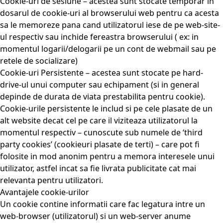
Cookie-uri de sesiune – acestea sunt stocate temporar in
dosarul de cookie-uri al browserului web pentru ca acesta
sa le memoreze pana cand utilizatorul iese de pe web-site-
ul respectiv sau inchide fereastra browserului ( ex: in
momentul logarii/delogarii pe un cont de webmail sau pe
retele de socializare)
Cookie-uri Persistente – acestea sunt stocate pe hard-
drive-ul unui computer sau echipament (si in general
depinde de durata de viata prestabilita pentru cookie).
Cookie-urile persistente le includ si pe cele plasate de un
alt website decat cel pe care il viziteaza utilizatorul la
momentul respectiv – cunoscute sub numele de ‘third
party cookies’ (cookieuri plasate de terti) – care pot fi
folosite in mod anonim pentru a memora interesele unui
utilizator, astfel incat sa fie livrata publicitate cat mai
relevanta pentru utilizatori.
Avantajele cookie-urilor
Un cookie contine informatii care fac legatura intre un
web-browser (utilizatorul) si un web-server anume